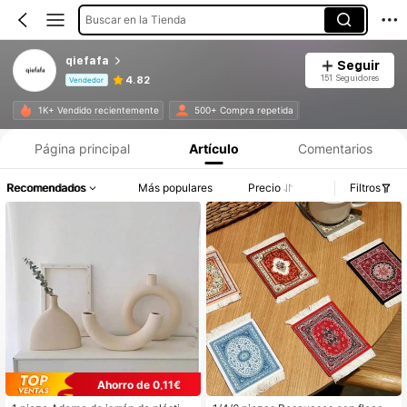
Buscar en la Tienda
qiefafa
Seguir
151 Seguidores
4.82
Vendedor
Información del producto: Divulgación de precios, detalles de ventas y existencias.
1K+ Vendido recientemente
500+ Compra repetida
Página principal
Artículo
Comentarios
Recomendados
Más populares
Precio
Filtros
Ahorro de 0,11€