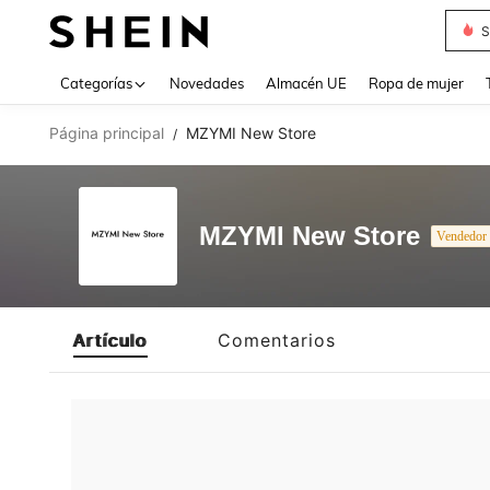
S
Use up 
Categorías
Novedades
Almacén UE
Ropa de mujer
Página principal
MZYMI New Store
/
MZYMI New Store
Vendedor
Artículo
Comentarios