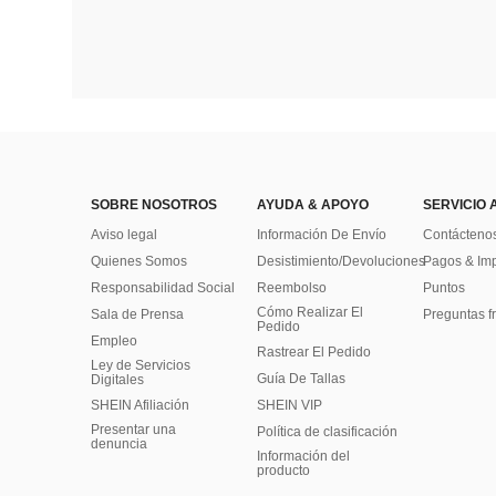
SOBRE NOSOTROS
AYUDA & APOYO
SERVICIO 
Aviso legal
Información De Envío
Contácteno
Quienes Somos
Desistimiento/Devoluciones
Pagos & Im
Responsabilidad Social
Reembolso
Puntos
Cómo Realizar El
Sala de Prensa
Preguntas f
Pedido
Empleo
Rastrear El Pedido
Ley de Servicios
Guía De Tallas
Digitales
SHEIN Afiliación
SHEIN VIP
Presentar una
Política de clasificación
denuncia
​Información del
producto