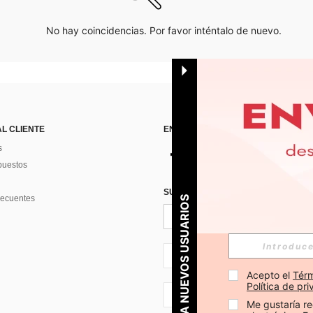
No hay coincidencias. Por favor inténtalo de nuevo.
AL CLIENTE
ENCUÉNTRANOS EN
s
puestos
SUSCRÍBETE PARA RECIBIR OFERTA
recuentes
PARA NUEVOS USUARIOS
ES + 34
Acepto el 
Térm
Política de pr
ES + 34
Me gustaría re