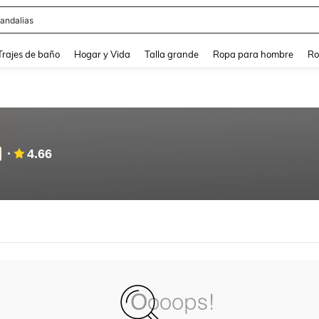
andalias
and down arrow keys to navigate search Búsqueda Reciente and Buscar y Encontr
Trajes de baño
Hogar y Vida
Talla grande
Ropa para hombre
Ro
4.66