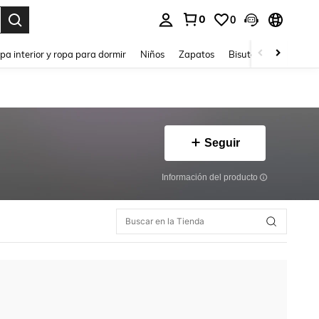
0
0
ar. Press Enter to select.
pa interior y ropa para dormir
Niños
Zapatos
Bisutería Y Accesorio
Seguir
Información del producto