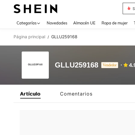
S
Use up 
Categorías
Novedades
Almacén UE
Ropa de mujer
Página principal
GLLU259168
/
GLLU259168
4.
Vendedor
Artículo
Comentarios