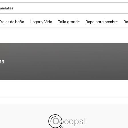
andalias
and down arrow keys to navigate search Búsqueda Reciente and Buscar y Encontr
Trajes de baño
Hogar y Vida
Talla grande
Ropa para hombre
Ro
93