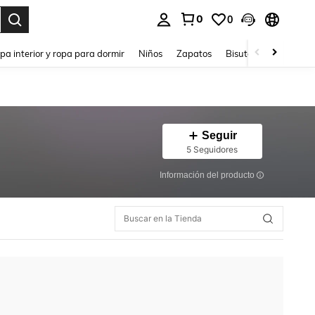
0
0
ar. Press Enter to select.
pa interior y ropa para dormir
Niños
Zapatos
Bisutería Y Accesorio
Seguir
5 Seguidores
Información del producto