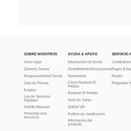
SOBRE NOSOTROS
AYUDA & APOYO
SERVICIO 
Aviso legal
Información De Envío
Contácteno
Quienes Somos
Desistimiento/Devoluciones
Pagos & Im
Responsabilidad Social
Reembolso
Puntos
Cómo Realizar El
Sala de Prensa
Preguntas f
Pedido
Empleo
Rastrear El Pedido
Ley de Servicios
Guía De Tallas
Digitales
SHEIN Afiliación
SHEIN VIP
Presentar una
Política de clasificación
denuncia
​Información del
producto