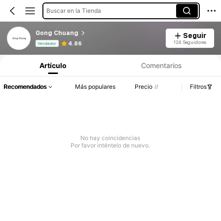
Buscar en la Tienda
Gong Chuang
Seguir
Información del producto: Divulgación de precios, detalles de ventas y existencias.
124 Seguidores
4.86
Vendedor
Artículo
Comentarios
Recomendados
Más populares
Precio
Filtros
No hay coincidencias
Por favor inténtelo de nuevo.