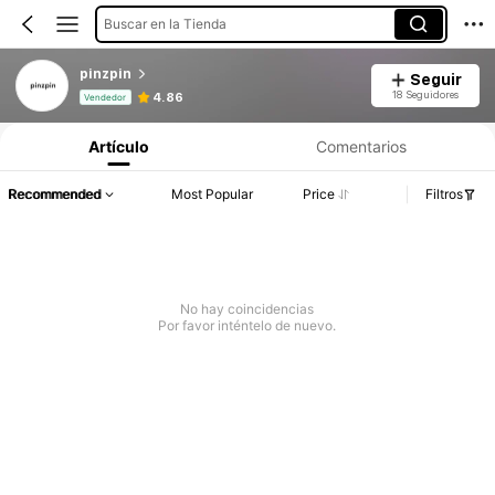
Buscar en la Tienda
pinzpin
Seguir
Información del producto: Divulgación de precios, detalles de ventas y existencias.
18 Seguidores
4.86
Vendedor
Artículo
Comentarios
Recommended
Most Popular
Price
Filtros
No hay coincidencias
Por favor inténtelo de nuevo.