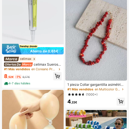
Ahorro de 0,65€
celimax
celimax Sueros y
tratamiento facial
#1 Más vendidos
en Coreano Protección de la piel
8
,52€
-7%
9,17€
4-7 días hábiles
1 pieza Collar gargantilla asimétrico
ajustable de estilo bohemio en colo
#1 Más vendidos
en Multicolor Gargantillas para mujer
r rojo natural, joyería de uso diario Y
(1000+)
2K, regalo para el Día de la Madre
4
,22€