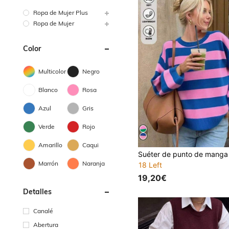
Ropa de Mujer Plus
Ropa de Mujer
Color
Multicolor
Negro
Blanco
Rosa
Azul
Gris
Verde
Rojo
Amarillo
Caqui
Marrón
Naranja
18 Left
19,20€
Detalles
Canalé
Abertura