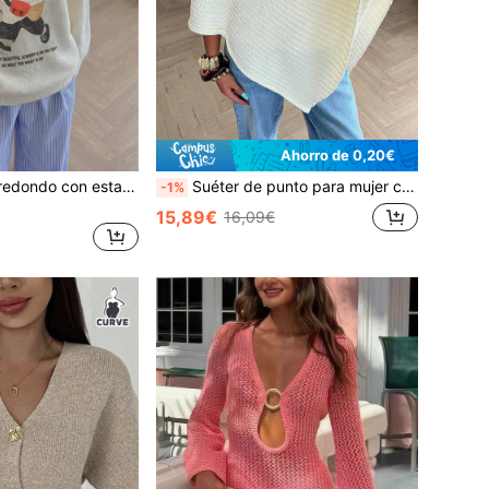
Ahorro de 0,20€
Suéter de cuello redondo con estampado digital de oso para mujer de talla grande, adecuado para uso diario, ir al trabajo y de compras, otoño/invierno
Suéter de punto para mujer con bajo asimétrico blanco para otoño
-1%
15,89€
16,09€