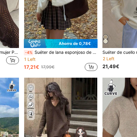
Ahorro de 0,78€
Conjunto de 2 piezas para mujer Primavera/Verano Elegante de punto con calados Manga larga Top corto + Falda larga Atuendo diario de moda Casual Marrón Otoño
Suéter de lana esponjoso de estilo suelto y casual con cuello redondo, manga larga y unicolor para mujer en otoño/invierno, tops de punto sueltos blancos, suéter de lana de estilo para ir y venir, nueva llegada de otoño/invierno, de vuelta a la escuela, adecuado para uso diario, ir y venir y compras, elegante y con estilo, invitado de boda, disfraz de Halloween, fiesta de Navidad
-4%
2 Left
1 Left
21,49€
17,21€
17,99€