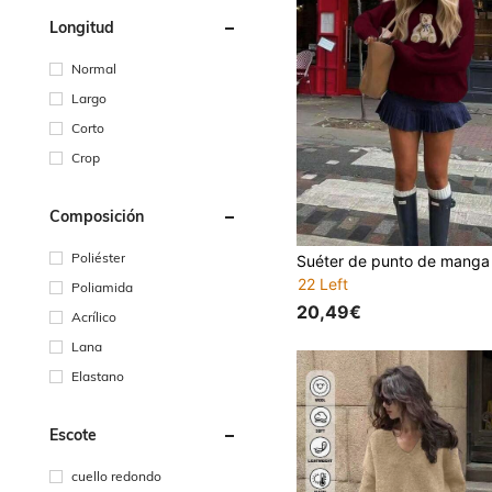
Longitud
Normal
Largo
Corto
Crop
Composición
Poliéster
22 Left
Poliamida
20,49€
Acrílico
Lana
Elastano
Escote
cuello redondo