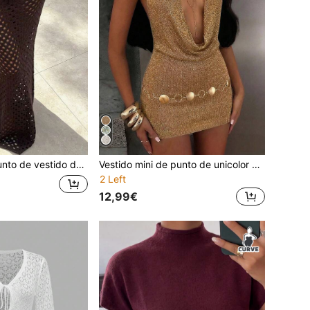
legante de verano para mujer, adecuado para fiestas, festivales de música, uso diario, vacaciones casuales en color marrón
Vestido mini de punto de unicolor con cuello drapeado para mujer, vestido de graduación de estilo bohemio sexy con escote en V profundo y espalda descubierta, simple y de moda, accesorios no incluidos
2 Left
12,99€