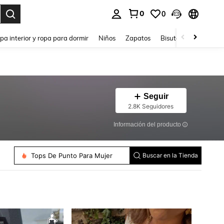
0
0
ar. Press Enter to select.
pa interior y ropa para dormir
Niños
Zapatos
Bisutería Y Accesorio
Seguir
2.8K Seguidores
Información del producto
Tops De Punto Para Mujer
Buscar en la Tienda