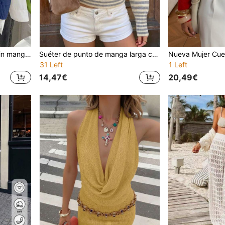
Versátil chaleco de punto sin mangas de cuello redondo para mujer, top de verano lindo, nueva ropa de mujer para otoño 2025, abrigo casual de moda, chaleco de punto estilo Y2K de los años 2000, adecuado para el Día de San Valentín, fiestas de Navidad y otras ocasiones
Suéter de punto de manga larga con hombros descubiertos y rayas verticales, gris y blanco, cintura estrecha y corto, ropa de punto casual para citas, ropa de otoño para mujeres
31 Left
1 Left
14,47€
20,49€