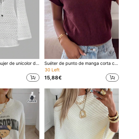
Vestido mini de mujer de unicolor de ganchillo para primavera/verano, vestido de punto transparente con cuello en V, lazo delantero, manga larga y protección solar, estilo bohemio para vacaciones, fiestas, uso casual y diario
Suéter de punto de manga corta con cuello alto y mangas de murciélago para mujer talla grande, unicolor, para otoño e invierno, uso diario, invitada de boda, Navidad y San Valentín
30 Left
15,88€