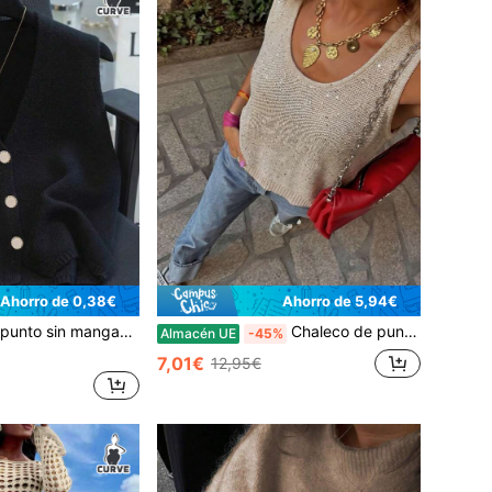
Ahorro de 0,38€
Ahorro de 5,94€
r talla grande, unicolor, regalo de Navidad, Año Nuevo, Día de San Valentín, negro, otoño
Chaleco de punto con lentejuelas estilo Y2K para mujer, elegante chaleco de suéter sin mangas con cuello redondo en color beige, top corto brillante con lentejuelas para fiesta de verano, club y uso casual
Almacén UE
-45%
7,01€
12,95€