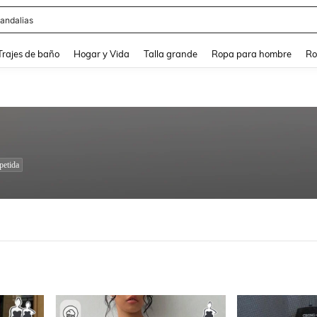
ops
and down arrow keys to navigate search Búsqueda Reciente and Buscar y Encontr
Trajes de baño
Hogar y Vida
Talla grande
Ropa para hombre
Ro
petida