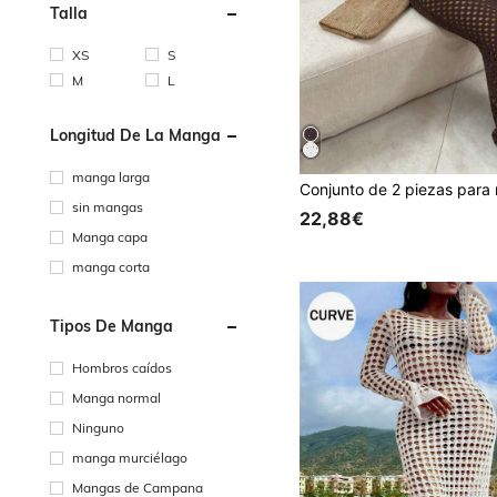
Talla
XS
S
M
L
Longitud De La Manga
manga larga
sin mangas
22,88€
Manga capa
manga corta
Tipos De Manga
Hombros caídos
Manga normal
Ninguno
manga murciélago
Mangas de Campana