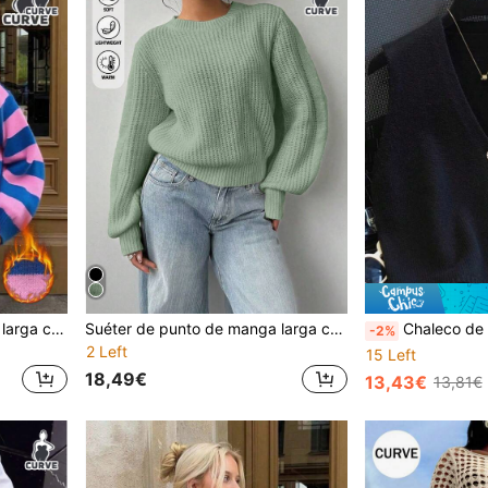
Suéter de punto de manga larga con cuello redondo casual para mujer talla grande, de moda y cálido para otoño/invierno
Suéter de punto de manga larga con cuello redondo de unicolor casual para mujer de talla grande, estilo otoño/invierno, de moda y cálido, adecuado para usar en la escuela
Chaleco de punto sin mangas con cuello en V y botones para muje
-2%
2 Left
15 Left
18,49€
13,43€
13,81€