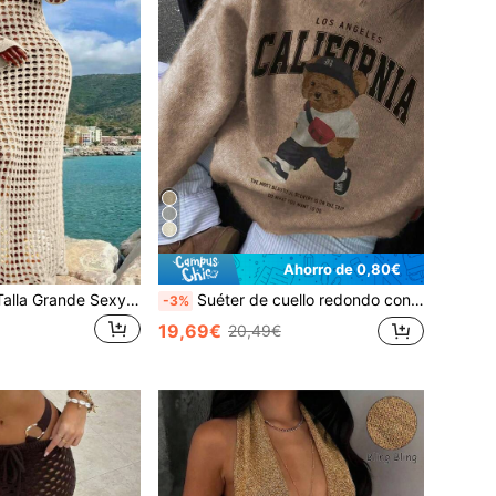
Ahorro de 0,80€
Vestido Maxi de Talla Grande Sexy de Punto Sólido con Calados y Manga Larga para Crucero, Vacaciones de Verano y Playa
Suéter de cuello redondo con estampado digital de oso blanco de moda casual para mujer, adecuado para uso diario, ir al trabajo y de compras, otoño/invierno
-3%
19,69€
20,49€