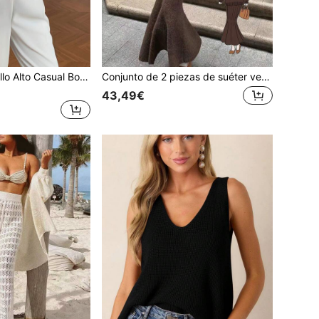
Nueva Mujer Cuello Alto Casual Botón Hasta Corto Cárdigan, Suave y Cómodo, Adecuado para Otoño/Invierno, Halloween, Navidad, Fiestas, Invitados de Boda y Otras Ocasiones
Conjunto de 2 piezas de suéter versátil y de moda para mujer, incluye un top de punto de manga larga con cuello en V color marrón y una falda larga de sirena, ideal conjunto de suéter de unicolor elegante para otoño/invierno, adecuado para salidas, Día de San Valentín, fiestas de Navidad y otras ocasiones.
43,49€