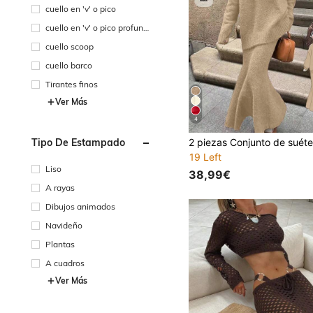
cuello en 'v' o pico
cuello en 'v' o pico profund
o
cuello scoop
cuello barco
Tirantes finos
Ver Más
4
Tipo De Estampado
19 Left
Liso
38,99€
A rayas
Dibujos animados
Navideño
Plantas
A cuadros
Ver Más