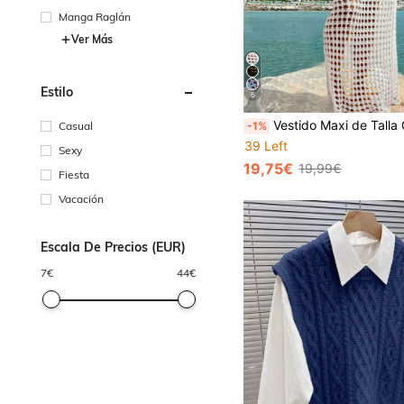
Manga Raglán
Ver Más
Estilo
6
Vestido Maxi de Talla Grande Sexy de Punto Sólido con Recortes de Manga Larga para Crucero, Verano
Casual
-1%
39 Left
Sexy
19,75€
19,99€
Fiesta
Vacación
Escala De Precios (EUR)
7
€
44
€