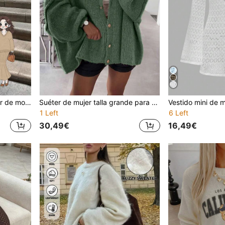
2 piezas Conjunto de suéter de moda versátil para mujer, blusa de punto de cuello en V de manga larga en color marrón combinada con falda larga de cola de sirena, conjunto elegante de 2 piezas de unicolor para salidas de otoño/invierno
Suéter de mujer talla grande para otoño/invierno, nuevo estilo de moda - Cárdigan de punto de ajuste holgado minimalista con botones metálicos, abrigo de suéter de manga larga, para el Día de San Valentín, fiesta de Navidad
1 Left
6 Left
30,49€
16,49€