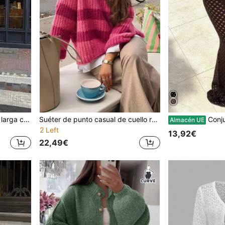
Suéter de punto de manga larga con cuello redondo y diseño de oso de dibujos animados, apropiado para primavera, otoño e invierno, estilo callejero, Día del Maestro, invierno, Acción de Gracias, moda de otoño, vuelta al colegio, fiestas y otras ocasiones, talla grande para mujer
Suéter de punto casual de cuello redondo con bloques de color y rayas para mujer de talla grande, suéter de punto de ocio para mujer, nueva llegada de otoño/invierno, vuelta al colegio, adecuado para uso diario, ir al trabajo y compras, se puede usar como invitada de boda, disfraz de Halloween o atuendo para fiesta de Navidad
Conjunto de vestido de punto calado e
Almacén UE
2 Left
13,92€
22,49€