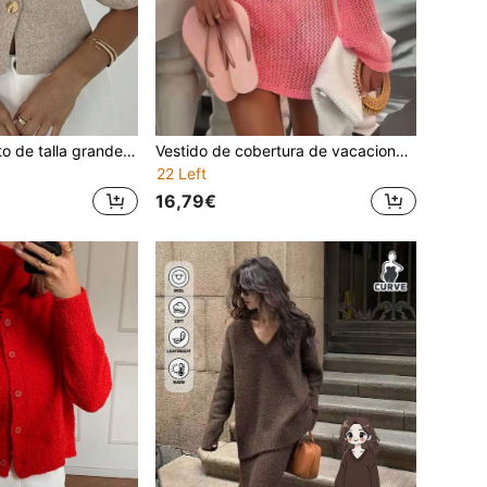
Cárdigan de punto de talla grande, nuevo, minimalista y de moda para oficina y desplazamientos, con cuello en V profundo, manga corta, ajuste ceñido y botones, versátil y casual
Vestido de cobertura de vacaciones para mujer de unicolor sexy con diseño calado de punto, manga larga y decoración de hebilla circular
22 Left
16,79€