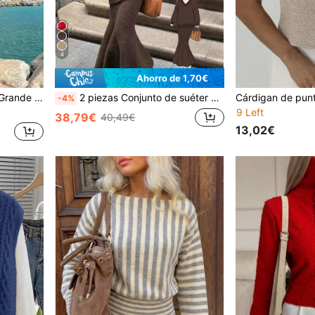
4
Ahorro de 1,70€
, Casual, Vacaciones, Playa Blanca
2 piezas Conjunto de suéter de moda versátil para mujer, blusa de punto de cuello en V de manga larga en color marrón combinada con falda larga de cola de sirena, conjunto elegante de 2 piezas de punto de unicolor para salidas de otoño/invierno
-4%
9 Left
38,79€
40,49€
13,02€