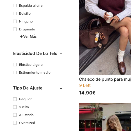
Espalda al aire
Bolsillo
Ninguno
Drapeado
Ver Más
Elasticidad De La Tela
Elástico Ligero
Estiramiento medio
9 Left
Tipo De Ajuste
14,90€
Regular
suelto
Ajustado
Oversized