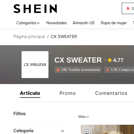
T
Use up 
Categorías
Novedades
Almacén UE
Ropa de mujer
Página principal
CX SWEATER
/
CX SWEATER
4.77
14K Vendido recientemente
3.3K Compra re
Artículo
Promo
Comentarios
Filtros
Más
Categoría