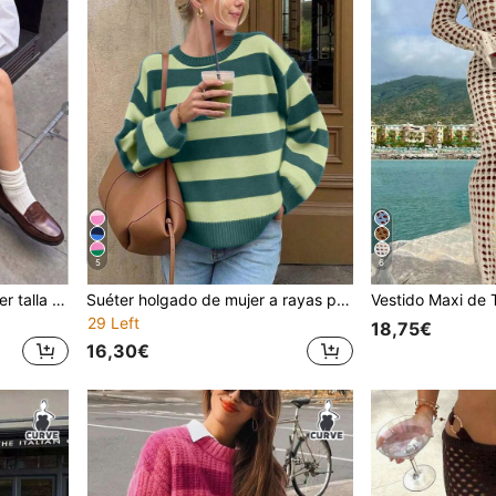
5
6
Chaleco de punto para mujer talla grande, sin mangas, cuello redondo, abertura lateral, color liso, prenda exterior casual de moda, apto para todas las estaciones, perfecto para atuendos de fiesta de San Valentín y Navidad
Suéter holgado de mujer a rayas para otoño, cuello redondo, hombros caídos, ajuste holgado, estilo casual coreano, cómodo suéter para volver a la escuela en otoño
29 Left
18,75€
16,30€