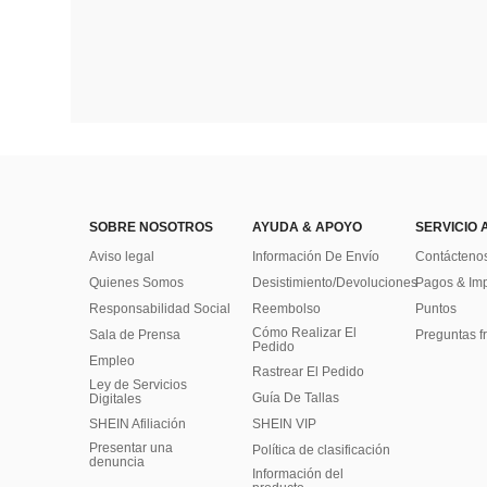
SOBRE NOSOTROS
AYUDA & APOYO
SERVICIO 
Aviso legal
Información De Envío
Contácteno
Quienes Somos
Desistimiento/Devoluciones
Pagos & Im
Responsabilidad Social
Reembolso
Puntos
Cómo Realizar El
Sala de Prensa
Preguntas f
Pedido
Empleo
Rastrear El Pedido
Ley de Servicios
Guía De Tallas
Digitales
SHEIN Afiliación
SHEIN VIP
Presentar una
Política de clasificación
denuncia
​Información del