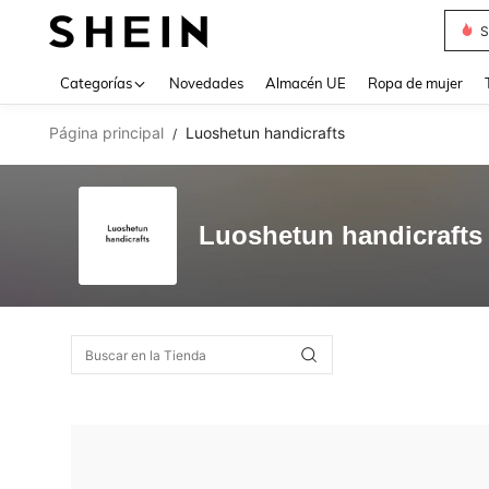
S
Use up 
Categorías
Novedades
Almacén UE
Ropa de mujer
Página principal
Luoshetun handicrafts
/
Luoshetun handicrafts