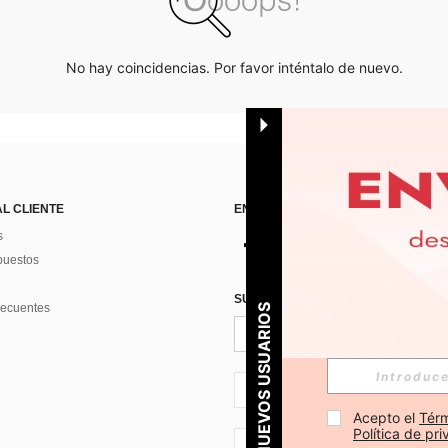
No hay coincidencias. Por favor inténtalo de nuevo.
AL CLIENTE
ENCUÉNTRANOS EN
s
puestos
SUSCRÍBETE PARA RECIBIR OFERTA
recuentes
PARA NUEVOS USUARIOS
ES + 34
Acepto el 
Térm
Política de pr
ES + 34