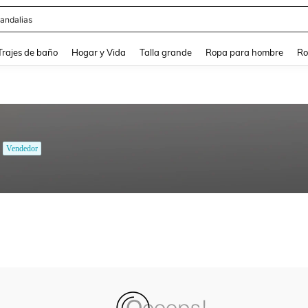
andalias
and down arrow keys to navigate search Búsqueda Reciente and Buscar y Encontr
Trajes de baño
Hogar y Vida
Talla grande
Ropa para hombre
Ro
Vendedor