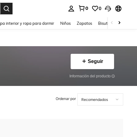
0
0
ar. Press Enter to select.
pa interior y ropa para dormir
Niños
Zapatos
Bisutería Y Accesorio
Seguir
Información del producto
Ordenar por