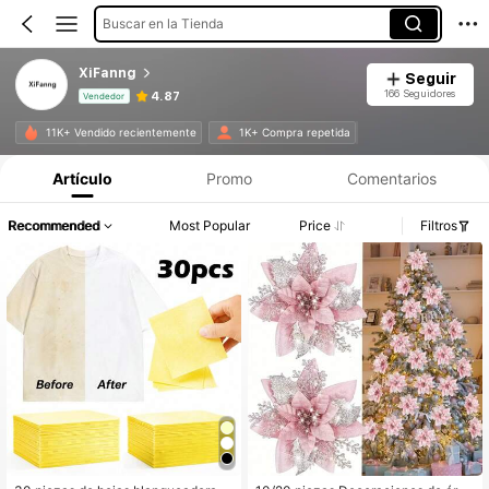
Buscar en la Tienda
XiFanng
Seguir
166 Seguidores
4.87
Vendedor
Información del producto: Divulgación de precios, detalles de ventas y existencias.
11K+ Vendido recientemente
1K+ Compra repetida
Artículo
Promo
Comentarios
Recommended
Most Popular
Price
Filtros