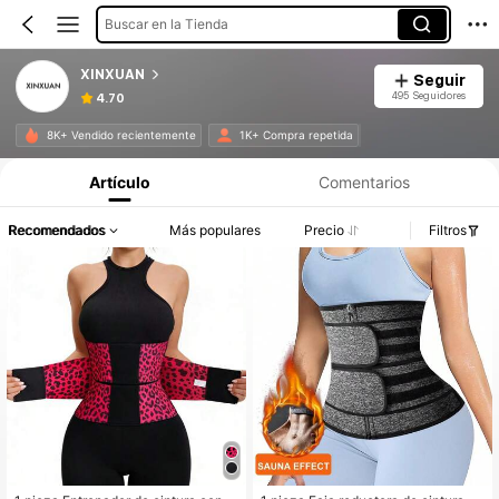
Buscar en la Tienda
XINXUAN
Seguir
495 Seguidores
4.70
Información del producto: Divulgación de precios, detalles de ventas y existencias.
8K+ Vendido recientemente
1K+ Compra repetida
Artículo
Comentarios
Recomendados
Más populares
Precio
Filtros