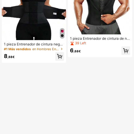
1 pieza Entrenador de cintura de ne
opreno negro, moldeador de cintura
39 Left
1 pieza Entrenador de cintura negr
abdominal deportivo y de fitness co
o, Cinturón elástico para la cintura,
#1 Más vendidos
en Hombres Entrenador de cintura deportivo
6
n cremallera y botón
,68€
Banda reductora de cintura 2 en 1 p
8
ara mujeres
,88€