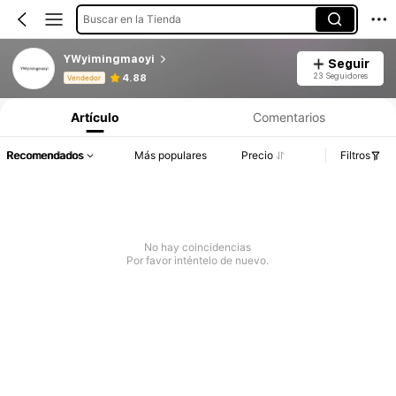
Buscar en la Tienda
YWyimingmaoyi
Seguir
Información del producto: Divulgación de precios, detalles de ventas y existencias.
23 Seguidores
4.88
Vendedor
Artículo
Comentarios
Recomendados
Más populares
Precio
Filtros
No hay coincidencias
Por favor inténtelo de nuevo.