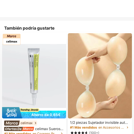
También podría gustarte
Ahorro de 0,65€
1/2 piezas Sujetador invisible autoa
celimax
dhesivo de silicona sin tirantes para
#1 Más vendidos
en Accesorios antideslizantes para ropa
celimax Sueros y
mujeres, adecuado para vestidos d
tratamiento facial
(100+)
#1 Más vendidos
en Coreano Protección de la piel