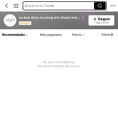
Buscar en la Tienda
su ben shou na yong pin zhuan mai dian
Seguir
1 Seguidores
Vendedor
Recomendados
Más populares
Precio
Filtros
No hay coincidencias
Por favor inténtelo de nuevo.