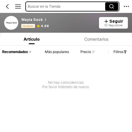
Buscar en la Tienda
Wayia Sock
Seguir
Información del producto: Divulgación de precios, detalles de ventas y existencias.
32 Seguidores
4.88
Vendedor
Artículo
Comentarios
Recomendados
Más populares
Precio
Filtros
No hay coincidencias
Por favor inténtelo de nuevo.