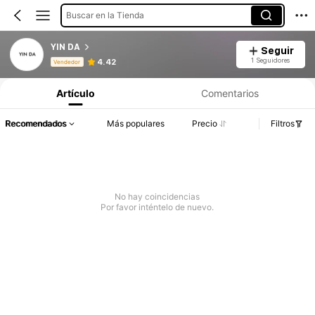
Buscar en la Tienda
YIN DA
Seguir
Información del producto: Divulgación de precios, detalles de ventas y existencias.
1 Seguidores
4.42
Vendedor
Artículo
Comentarios
Recomendados
Más populares
Precio
Filtros
No hay coincidencias
Por favor inténtelo de nuevo.