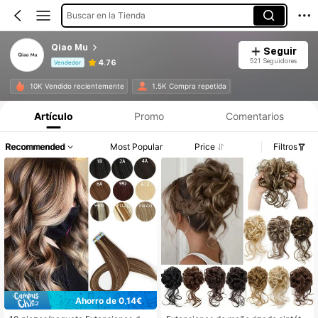
Buscar en la Tienda
Qiao Mu
Seguir
521 Seguidores
4.76
Vendedor
Información del producto: Divulgación de precios, detalles de ventas y existencias.
10K Vendido recientemente
1.5K Compra repetida
Artículo
Promo
Comentarios
Recommended
Most Popular
Price
Filtros
Ahorro de 0,14€