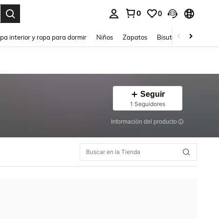
0
0
ar. Press Enter to select.
pa interior y ropa para dormir
Niños
Zapatos
Bisutería Y Accesorio
Seguir
1 Seguidores
Información del producto