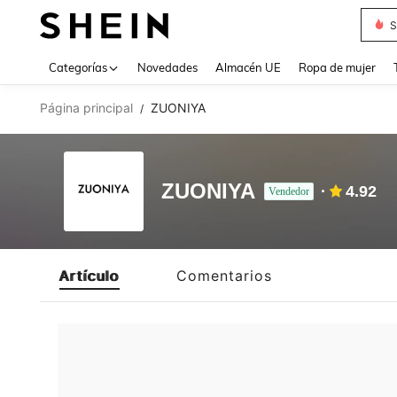
S
Use up 
Categorías
Novedades
Almacén UE
Ropa de mujer
Página principal
ZUONIYA
/
ZUONIYA
4.92
Vendedor
Artículo
Comentarios