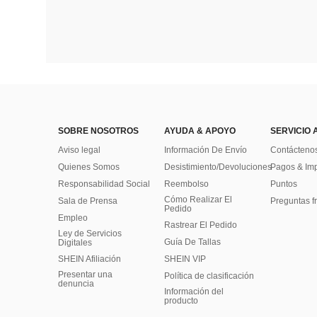
SOBRE NOSOTROS
AYUDA & APOYO
SERVICIO 
Aviso legal
Información De Envío
Contácteno
Quienes Somos
Desistimiento/Devoluciones
Pagos & Im
Responsabilidad Social
Reembolso
Puntos
Cómo Realizar El
Sala de Prensa
Preguntas f
Pedido
Empleo
Rastrear El Pedido
Ley de Servicios
Guía De Tallas
Digitales
SHEIN Afiliación
SHEIN VIP
Presentar una
Política de clasificación
denuncia
​Información del
producto