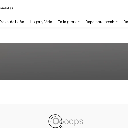
andalias
and down arrow keys to navigate search Búsqueda Reciente and Buscar y Encontr
Trajes de baño
Hogar y Vida
Talla grande
Ropa para hombre
Ro