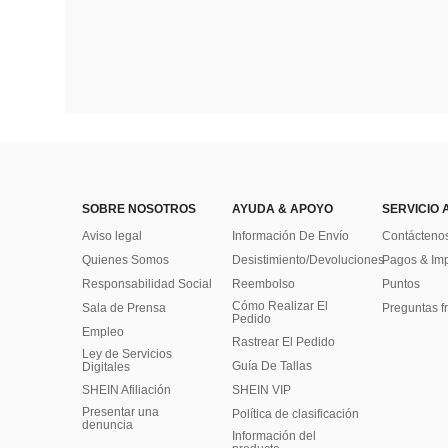
SOBRE NOSOTROS
AYUDA & APOYO
SERVICIO 
Aviso legal
Información De Envío
Contácteno
Quienes Somos
Desistimiento/Devoluciones
Pagos & Im
Responsabilidad Social
Reembolso
Puntos
Cómo Realizar El
Sala de Prensa
Preguntas f
Pedido
Empleo
Rastrear El Pedido
Ley de Servicios
Guía De Tallas
Digitales
SHEIN Afiliación
SHEIN VIP
Presentar una
Política de clasificación
denuncia
​Información del