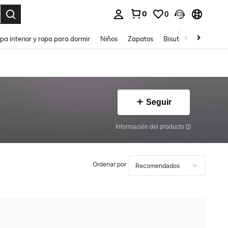
0
0
ar. Press Enter to select.
pa interior y ropa para dormir
Niños
Zapatos
Bisutería Y Accesorio
Seguir
Información del producto
Ordenar por