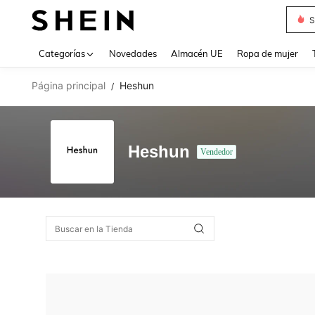
S
Use up 
Categorías
Novedades
Almacén UE
Ropa de mujer
Página principal
Heshun
/
Heshun
Vendedor