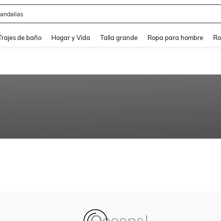
andalias
and down arrow keys to navigate search Búsqueda Reciente and Buscar y Encontr
Trajes de baño
Hogar y Vida
Talla grande
Ropa para hombre
Ro