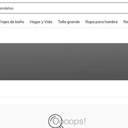
andalias
and down arrow keys to navigate search Búsqueda Reciente and Buscar y Encontr
Trajes de baño
Hogar y Vida
Talla grande
Ropa para hombre
Ro