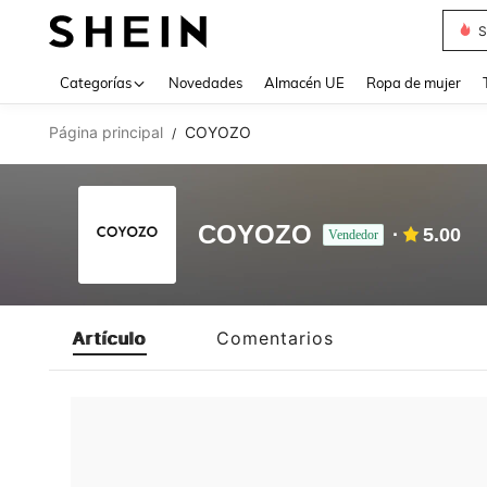
S
Use up 
Categorías
Novedades
Almacén UE
Ropa de mujer
Página principal
COYOZO
/
COYOZO
5.00
Vendedor
Artículo
Comentarios