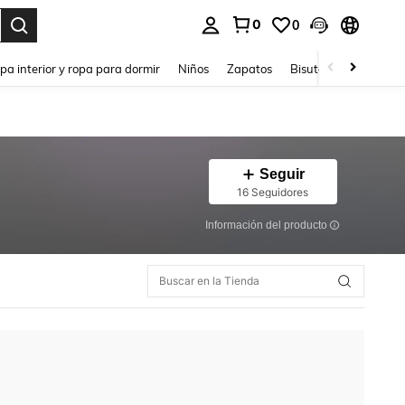
0
0
ar. Press Enter to select.
pa interior y ropa para dormir
Niños
Zapatos
Bisutería Y Accesorio
Seguir
16 Seguidores
Información del producto