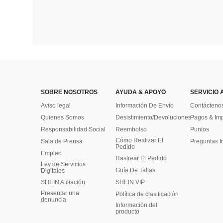
SOBRE NOSOTROS
AYUDA & APOYO
SERVICIO 
Aviso legal
Información De Envío
Contácteno
Quienes Somos
Desistimiento/Devoluciones
Pagos & Im
Responsabilidad Social
Reembolso
Puntos
Cómo Realizar El
Sala de Prensa
Preguntas f
Pedido
Empleo
Rastrear El Pedido
Ley de Servicios
Guía De Tallas
Digitales
SHEIN Afiliación
SHEIN VIP
Presentar una
Política de clasificación
denuncia
​Información del
producto