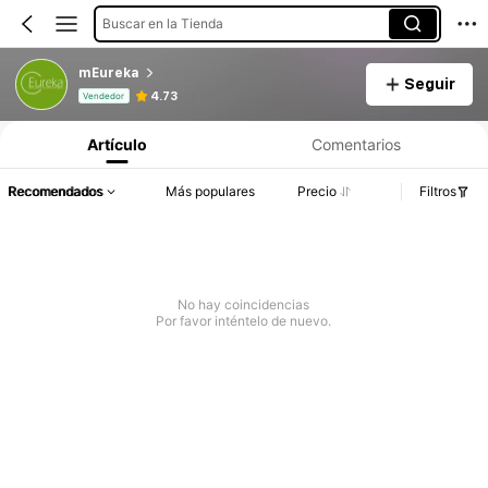
Buscar en la Tienda
mEureka
Seguir
Información del producto: Divulgación de precios, detalles de ventas y existencias.
4.73
Vendedor
Artículo
Comentarios
Recomendados
Más populares
Precio
Filtros
No hay coincidencias
Por favor inténtelo de nuevo.