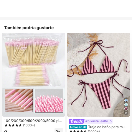
También podría gustarte
14
100/200/300/500/2000/5000 pie
#bikinitallealto
zas/20 piezas Palitos aplicadores d
(1000+)
Traje de baño para muje
Almacén UE
e esmalte de uñas de doble extrem
r; Moda; Traje de baño de dos pieza
(1000+)