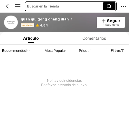
Buscar en la Tienda
quan qiu gong chang dian
Seguir
Información del producto: Divulgación de precios, detalles de ventas y existencias.
4 Seguidores
4.84
Vendedor
Artículo
Comentarios
Recommended
Most Popular
Price
Filtros
No hay coincidencias
Por favor inténtelo de nuevo.