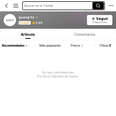
Buscar en la Tienda
guang he
Seguir
Información del producto: Divulgación de precios, detalles de ventas y existencias.
9 Seguidores
5.00
Vendedor
Artículo
Comentarios
Recomendados
Más populares
Precio
Filtros
No hay coincidencias
Por favor inténtelo de nuevo.