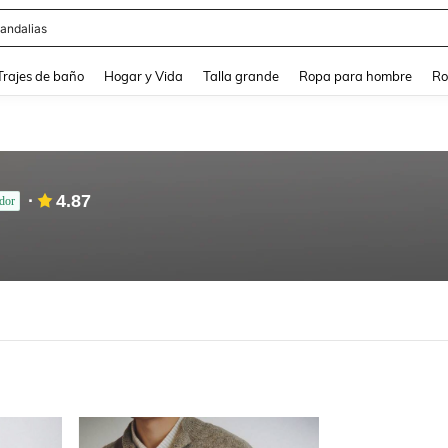
andalias
and down arrow keys to navigate search Búsqueda Reciente and Buscar y Encontr
Trajes de baño
Hogar y Vida
Talla grande
Ropa para hombre
Ro
4.87
dor