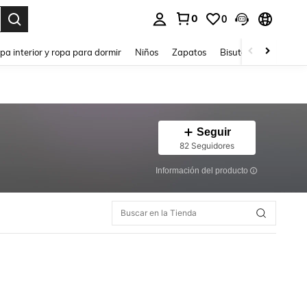
0
0
ar. Press Enter to select.
pa interior y ropa para dormir
Niños
Zapatos
Bisutería Y Accesorio
Seguir
82 Seguidores
Información del producto