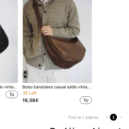
Bolso bandolera casual estilo vintage Ins, bolso tote bandolera de gran capacidad con correa de hombro ajustable, bolso hobo de piel sintética, nuevo bolso bandolera de moda personalizado para hombre, bolso casual para desplazamientos, viajes, escuela y estudiantes universitarios, vuelta al cole
Bolso bandolera casual estilo vintage Ins, gran capacidad, correa de hombro ajustable, bolso tote de hombro, bolso hobo de cuero sintético, nuevo bolso bandolera de moda personalizado para hombres, bolso casual para desplazamientos, viajes, escuela y estudiantes universitarios, regreso a clases
35 Left
16,58€
1
Total de 1 páginas