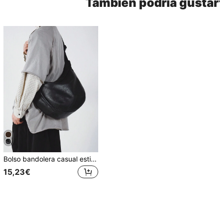
También podría gustar
Bolso bandolera casual estilo vintage Ins, bolso tote bandolera de gran capacidad con correa de hombro ajustable, bolso hobo de piel sintética, nuevo bolso bandolera de moda personalizado para hombre, bolso casual para desplazamientos, viajes, escuela y estudiantes universitarios, vuelta al cole
15,23€