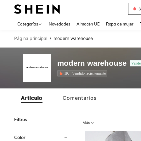
S
Use up 
Categorías
Novedades
Almacén UE
Ropa de mujer
Página principal
modern warehouse
/
modern warehouse
Vende
1K+ Vendido recientemente
Artículo
Comentarios
Filtros
Más
Color