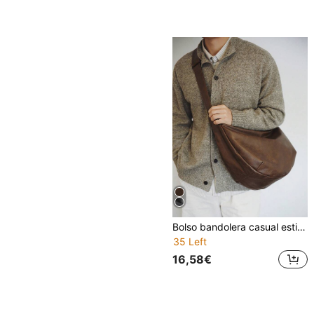
Bolso bandolera casual estilo vintage Ins, gran capacidad, correa de hombro ajustable, bolso tote de hombro, bolso hobo de cuero sintético, nuevo bolso bandolera de moda personalizado para hombres, bolso casual para desplazamientos, viajes, escuela y estudiantes universitarios, regreso a clases
35 Left
16,58€