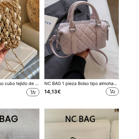
lso de hombro minimalista, bolso cruzado versátil para teléfono mini para citas de verano
NC BAG 1 pieza Bolso tipo almohada de cuero PU suave y holgado de verano con decoración de strass, bolso Boston de alta gama, bolso de compras, bolso de hombro minimalista para ir al trabajo, bolso cruzado casual, bolso de moda para mujer
14,13€