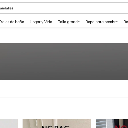
ops
and down arrow keys to navigate search Búsqueda Reciente and Buscar y Encontr
Trajes de baño
Hogar y Vida
Talla grande
Ropa para hombre
Ro