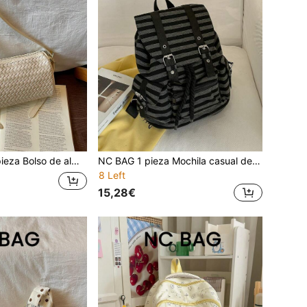
lera vintage Bolso de hombro de cuero PU Bolso de mano premium Bolso versátil de moda para ir al trabajo Bolso de axila para mujeres
NC BAG 1 pieza Mochila casual de moda holgada a rayas para mujer, bolsa escolar versátil de estilo minimalista artístico para estudiantes universitarios, clases y desplazamientos, gran capacidad
8 Left
15,28€