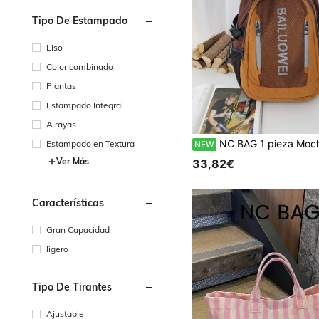
Tipo De Estampado
Liso
Color combinado
Plantas
Estampado Integral
A rayas
NC BAG 1 pieza Mochila de senderismo de moda de verano para mujeres y hombres, mochila deportiva para trekking al aire libre, mochila escolar de gran capacidad, bolsa de
Estampado en Textura
NEW
Ver Más
33,82€
Características
Gran Capacidad
ligero
Tipo De Tirantes
Ajustable