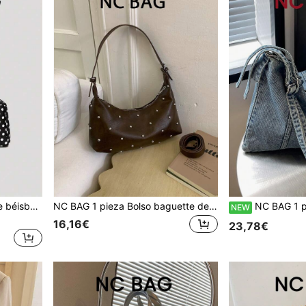
1 pieza Bolso de hombro de béisbol con lunares de contraste para mujer, bolso tote de gran capacidad de moda, bolso de viaje para viajes cortos, bolso de tela con múltiples bolsillos para deportes al aire libre
NC BAG 1 pieza Bolso baguette de verano holgado de cuero PU suave con remaches, bolso de mano de diseño de nicho, bolso de hombro premium para ir al trabajo, bolso cruzado casual de moda para mujer
NC BAG 1 pieza Bolso bandolera holgado casual de verano Bolso hobo minimali
NEW
16,16€
23,78€