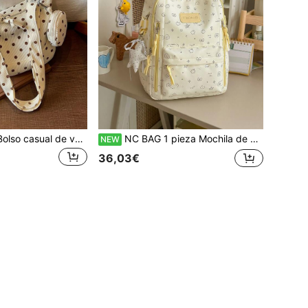
NC BAG 1 pieza Bolso casual de verano holgado minimalista para estudiantes, viajes y nómadas, versátil, estilo Ins, bolso bandolera y de hombro para mujer, bolso de moda
NC BAG 1 pieza Mochila de viaje de moda de verano para mujer, mochila escolar de estilo Ins simple y versátil para estudiantes universitarios, mochila de gran capacidad para uso diario y desplazamientos
NEW
36,03€