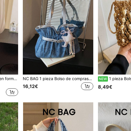
1 pieza Minibolso redondo en forma de concha de mujer para manzana, bolso cruzado de moda para llaves y monedas, adecuado como regalo para citas
NC BAG 1 pieza Bolso de compras de verano minimalista con diseño de nube plisado, bolso tote de gran capacidad para ir al trabajo, bolso de moda para mujer, bolso versátil de oficina, bolso de hombro estilo Ins, bolso de mano casual con colgante
1 pieza Bolso cubo tejido de unicolor con diseño calado, bo
NEW
16,12€
8,49€