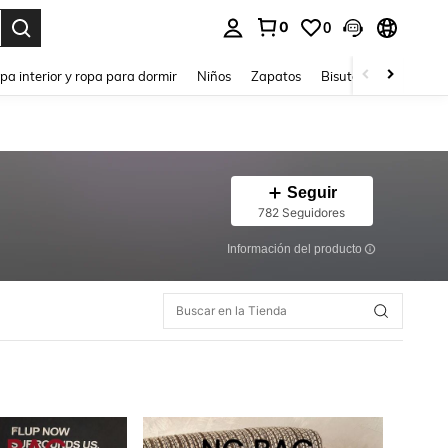
0
0
ar. Press Enter to select.
pa interior y ropa para dormir
Niños
Zapatos
Bisutería Y Accesorio
Seguir
782 Seguidores
Información del producto