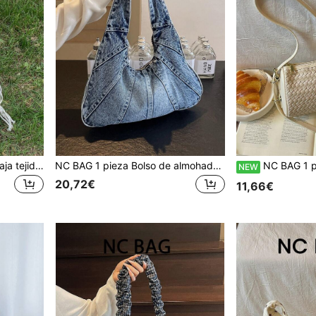
NC BAG 1 pieza Bolso de paja tejido estilo coreano tipo slouchy, bolso bandolera de ganchillo con borlas, bolso de hombro versátil de verano, bolso de mano casual, bolso de moda para mujer
NC BAG 1 pieza Bolso de almohada creciente minimalista de verano, bolso baguette versátil estilo INS, bolso de hombro holgado de gran capacidad para ir al trabajo, bolso de mano de mezclilla, bolso de moda bajo el brazo para mujeres
NC BAG 1 pieza Bolso de almohada minimalista casual de verano Bolso baguette tejido Bolso bando
NEW
20,72€
11,66€