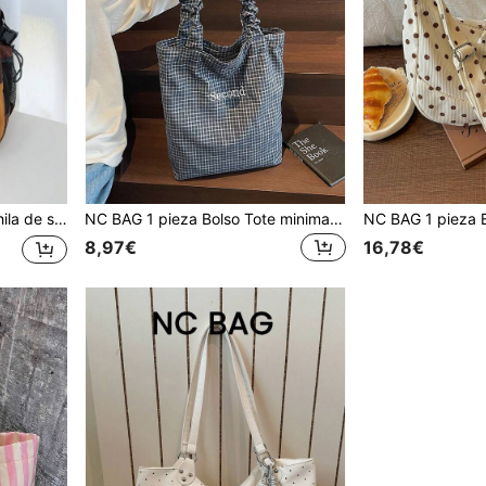
 viaje impermeable para desplazamientos y entrenamiento físico
NC BAG 1 pieza Bolso Tote minimalista de verano con textura holgada, bolso de mano casual de gran capacidad, bolso de hombro ligero para uso diario, versátil, estilo Ins de moda para estudiantes y mujeres
8,97€
16,78€