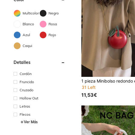
Multicolor
Negro
Blanco
Rosa
Azul
Rojo
Caqui
Detalles
Cordón
Fruncido
31 Left
Cruzado
11,53€
Hollow Out
Letras
Flecos
Ver Más