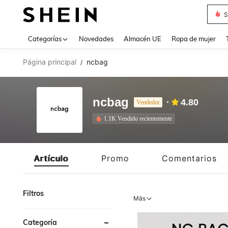
T
Use up 
Categorías
Novedades
Almacén UE
Ropa de mujer
Página principal
ncbag
/
ncbag
4.80
Vendedor
1.1K Vendido recientemente
Artículo
Promo
Comentarios
Filtros
Más
Categoría