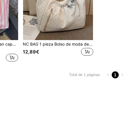
1 pieza Bolso de tote de gran capacidad de PVC para mujer, bolso de playa a rayas de moda, adecuado para estudiantes universitarias y atuendos elegantes
NC BAG 1 pieza Bolso de moda de verano para mujer, bolso de compras minimalista, bolso tote de gran capacidad para estudiantes, bolso de mano casual, puede caber libros de texto, bolso grande para el campus, bolso de hombro versátil estilo Ins
12,89€
1
Total de 1 páginas