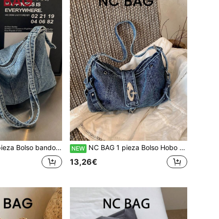
sta Bolso tote de gran capacidad para ir al trabajo Bolso de hombro de mezclilla versátil Bolso de moda para mujer
NC BAG 1 pieza Bolso Hobo de gran capacidad minimalista y holgado para verano, bolso cruzado versátil de tela vaquera artística y fresca estilo Ins para ir al trabajo, bolso de hombro casual, bolso de moda para mujer
NEW
13,26€