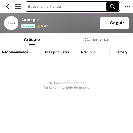
Buscar en la Tienda
Butang
Seguir
Información del producto: Divulgación de precios, detalles de ventas y existencias.
5.00
Vendedor
Artículo
Comentarios
Recomendados
Más populares
Precio
Filtros
No hay coincidencias
Por favor inténtelo de nuevo.