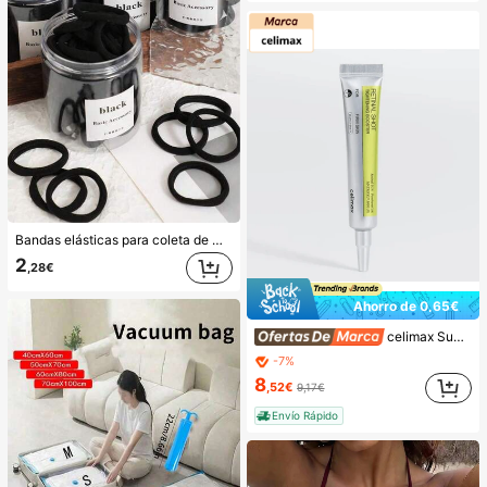
Bandas elásticas para coleta de mujer, bandas para el cabello, accesorios para el cabello, bandas deportivas para el cabello, accesorios de belleza para el cabello en casa, adecuadas para verano, vacaciones, viajes. (10/20/50/100/200)
2
,28€
Ahorro de 0,65€
celimax Sueros y tratamiento facial
-7%
8
,52€
9,17€
Envío Rápido