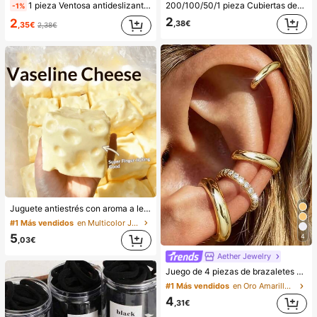
1 pieza Ventosa antideslizante de silicona para teléfono, 28 piezas Ventosas de silicona (almohadillas autoadhesivas), Antipega para teléfono, Almohadilla de succión para banco de energía de teléfono (Compatible con iPhone, teléfonos Android), Regalo de cumpleaños, Soporte para teléfono para familia/amigos, Soporte para teléfono, Accesorios para teléfono
200/100/50/1 pieza Cubiertas desechables de película adherente para alimentos, cubiertas para cabezal de ducha, bolsas desechables multiusos, cubiertas desechables para zapatos, película adherente de cocina reforzada, cubiertas de preservación de alimentos para refrigerador doméstico, cubiertas elásticas, uso diario
-1%
2
2
,38€
,35€
2,38€
Juguete antiestrés con aroma a leche dulce de TPR suave y esponjoso con forma de dumpling, adorno divertido y lindo de 5 cm para apretar, regalo práctico y de moda, adecuado para cumpleaños, Pascua, Halloween, Navidad y varios regalos de fiesta, mejora el estado de ánimo
#1 Más vendidos
en Multicolor Juguetes para apretar para adolescen
5
4
,03€
Aether Jewelry
Juego de 4 piezas de brazaletes de oreja minimalistas con circonita cúbica - Se pueden apilar, sin necesidad de perforación, adecuado para uso diario en la oficina (Juego de 4 piezas, no 4 pares), regalo para ella
#1 Más vendidos
en Oro Amarillo Pendientes De Mujer
4
,31€