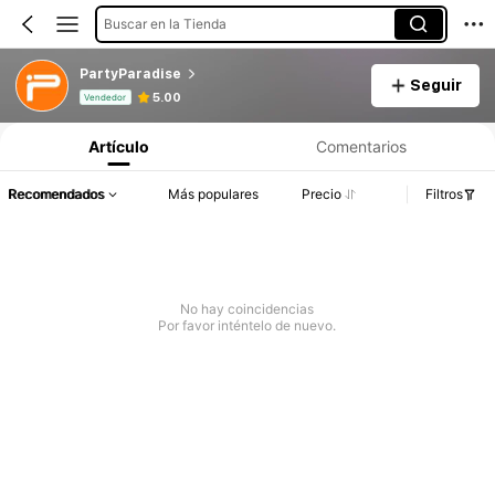
Buscar en la Tienda
PartyParadise
Seguir
Información del producto: Divulgación de precios, detalles de ventas y existencias.
5.00
Vendedor
Artículo
Comentarios
Recomendados
Más populares
Precio
Filtros
No hay coincidencias
Por favor inténtelo de nuevo.