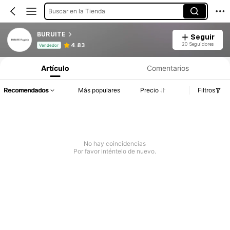
Buscar en la Tienda
BURUITE
Seguir
Información del producto: Divulgación de precios, detalles de ventas y existencias.
20 Seguidores
4.83
Vendedor
Artículo
Comentarios
Recomendados
Más populares
Precio
Filtros
No hay coincidencias
Por favor inténtelo de nuevo.