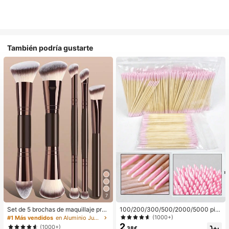
También podría gustarte
7
Set de 5 brochas de maquillaje prof
100/200/300/500/2000/5000 pie
esional, brochas de maquillaje port
zas/20 piezas Palitos aplicadores d
(1000+)
#1 Más vendidos
en Aluminio Juegos De Pinceles
átiles para viaje, kit de herramienta
e esmalte de uñas de doble extrem
2
(1000+)
,38€