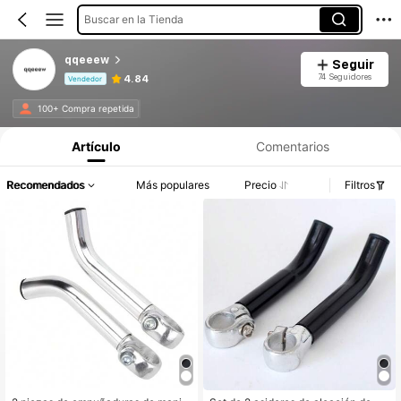
Buscar en la Tienda
qqeeew
Seguir
74 Seguidores
4.84
Vendedor
Información del producto: Divulgación de precios, detalles de ventas y existencias.
100+ Compra repetida
Artículo
Comentarios
Recomendados
Más populares
Precio
Filtros