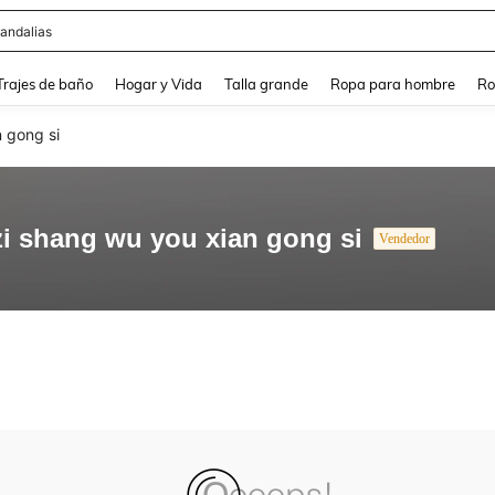
andalias
and down arrow keys to navigate search Búsqueda Reciente and Buscar y Encontr
Trajes de baño
Hogar y Vida
Talla grande
Ropa para hombre
Ro
n gong si
 zi shang wu you xian gong si
Vendedor