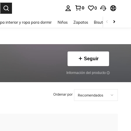
0
0
ar. Press Enter to select.
pa interior y ropa para dormir
Niños
Zapatos
Bisutería Y Accesorio
Seguir
Información del producto
Ordenar por