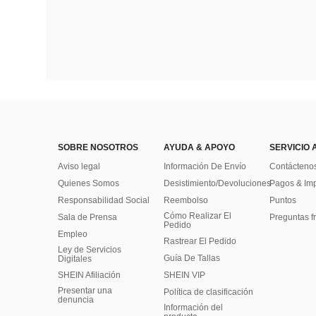
SOBRE NOSOTROS
AYUDA & APOYO
SERVICIO 
Aviso legal
Información De Envío
Contácteno
Quienes Somos
Desistimiento/Devoluciones
Pagos & Im
Responsabilidad Social
Reembolso
Puntos
Cómo Realizar El
Sala de Prensa
Preguntas f
Pedido
Empleo
Rastrear El Pedido
Ley de Servicios
Guía De Tallas
Digitales
SHEIN Afiliación
SHEIN VIP
Presentar una
Política de clasificación
denuncia
​Información del