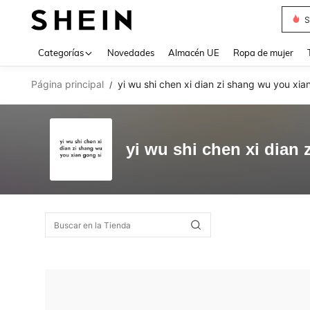
S
Use up 
Categorías
Novedades
Almacén UE
Ropa de mujer
Página principal
yi wu shi chen xi dian zi shang wu you xia
/
yi wu shi chen xi dian