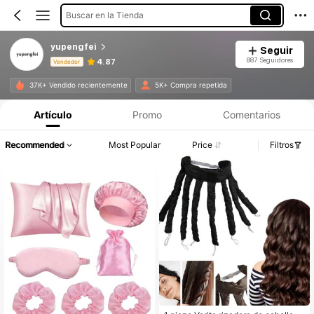
Buscar en la Tienda
yupengfei
Seguir
887 Seguidores
4.87
Vendedor
Información del producto: Divulgación de precios, detalles de ventas y existencias.
37K+ Vendido recientemente
5K+ Compra repetida
Artículo
Promo
Comentarios
Recommended
Most Popular
Price
Filtros