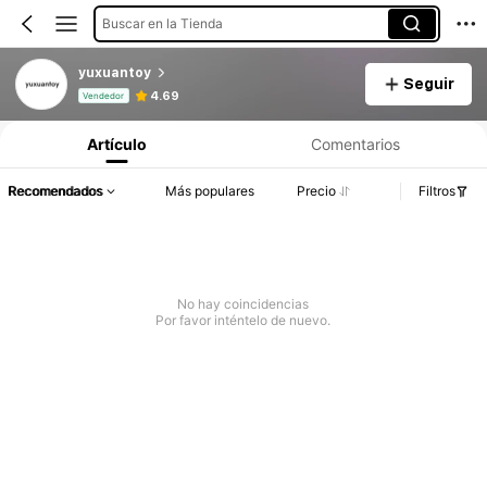
Buscar en la Tienda
yuxuantoy
Seguir
Información del producto: Divulgación de precios, detalles de ventas y existencias.
4.69
Vendedor
Artículo
Comentarios
Recomendados
Más populares
Precio
Filtros
No hay coincidencias
Por favor inténtelo de nuevo.