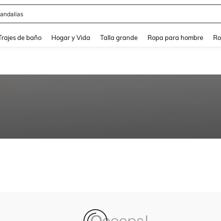
andalias
and down arrow keys to navigate search Búsqueda Reciente and Buscar y Encontr
Trajes de baño
Hogar y Vida
Talla grande
Ropa para hombre
Ro