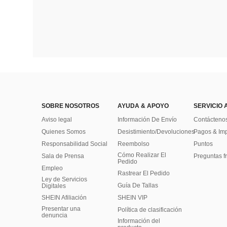
SOBRE NOSOTROS
AYUDA & APOYO
SERVICIO 
Aviso legal
Información De Envío
Contácteno
Quienes Somos
Desistimiento/Devoluciones
Pagos & Im
Responsabilidad Social
Reembolso
Puntos
Cómo Realizar El
Sala de Prensa
Preguntas f
Pedido
Empleo
Rastrear El Pedido
Ley de Servicios
Guía De Tallas
Digitales
SHEIN Afiliación
SHEIN VIP
Presentar una
Política de clasificación
denuncia
​Información del