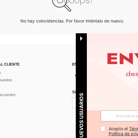
No hay coincidencias. Por favor inténtalo de nuevo.
AL CLIENTE
ENCUÉNTRANOS EN
s
puestos
SUSCRÍBETE PARA RECIBIR OFERTA
recuentes
PARA NUEVOS USUARIOS
ES + 34
Acepto el 
Térm
Política de pr
ES + 34