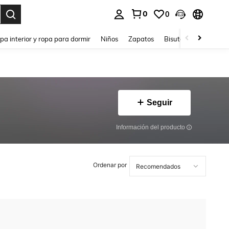
0
0
ar. Press Enter to select.
pa interior y ropa para dormir
Niños
Zapatos
Bisutería Y Accesorio
Seguir
Información del producto
Ordenar por