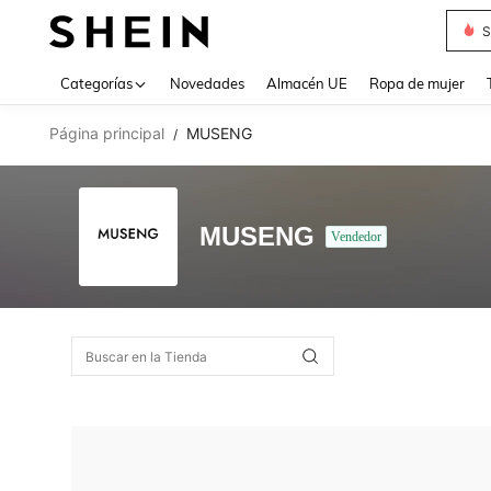
S
Use up 
Categorías
Novedades
Almacén UE
Ropa de mujer
Página principal
MUSENG
/
MUSENG
Vendedor