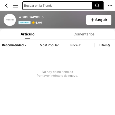
Buscar en la Tienda
WSDSDAWDS
Seguir
Información del producto: Divulgación de precios, detalles de ventas y existencias.
5.00
Vendedor
Artículo
Comentarios
Recommended
Most Popular
Price
Filtros
No hay coincidencias
Por favor inténtelo de nuevo.