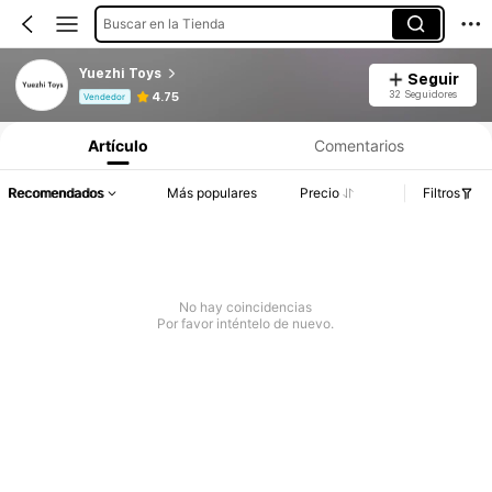
Buscar en la Tienda
Yuezhi Toys
Seguir
Información del producto: Divulgación de precios, detalles de ventas y existencias.
32 Seguidores
4.75
Vendedor
Artículo
Comentarios
Recomendados
Más populares
Precio
Filtros
No hay coincidencias
Por favor inténtelo de nuevo.