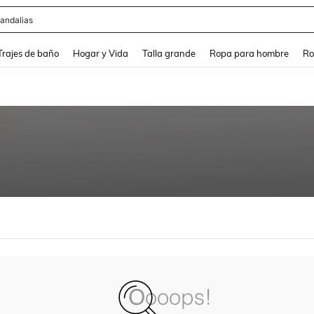
andalias
and down arrow keys to navigate search Búsqueda Reciente and Buscar y Encontr
Trajes de baño
Hogar y Vida
Talla grande
Ropa para hombre
Ro