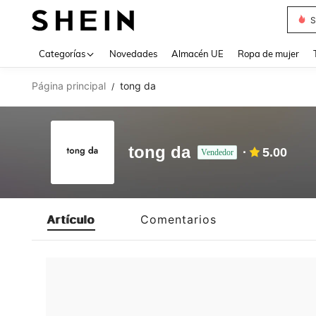
S
Use up 
Categorías
Novedades
Almacén UE
Ropa de mujer
Página principal
tong da
/
tong da
5.00
Vendedor
Artículo
Comentarios