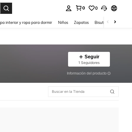
0
0
ar. Press Enter to select.
pa interior y ropa para dormir
Niños
Zapatos
Bisutería Y Accesorio
Seguir
1 Seguidores
Información del producto