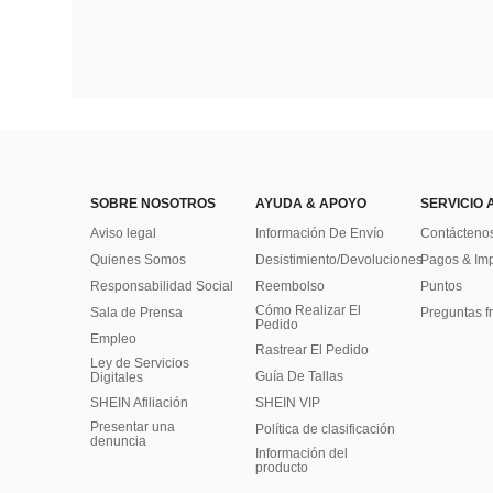
SOBRE NOSOTROS
AYUDA & APOYO
SERVICIO 
Aviso legal
Información De Envío
Contácteno
Quienes Somos
Desistimiento/Devoluciones
Pagos & Im
Responsabilidad Social
Reembolso
Puntos
Cómo Realizar El
Sala de Prensa
Preguntas f
Pedido
Empleo
Rastrear El Pedido
Ley de Servicios
Guía De Tallas
Digitales
SHEIN Afiliación
SHEIN VIP
Presentar una
Política de clasificación
denuncia
​Información del
producto