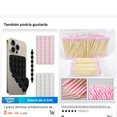
También podría gustarte
Ahorro de 0,03€
1 pieza Ventosa antideslizante de si
100/200/300/500/2000/5000 pie
licona para teléfono, 28 piezas Vent
zas/20 piezas Palitos aplicadores d
(1000+)
2
,35€
-1%
2,38€
osas de silicona (almohadillas auto
e esmalte de uñas de doble extrem