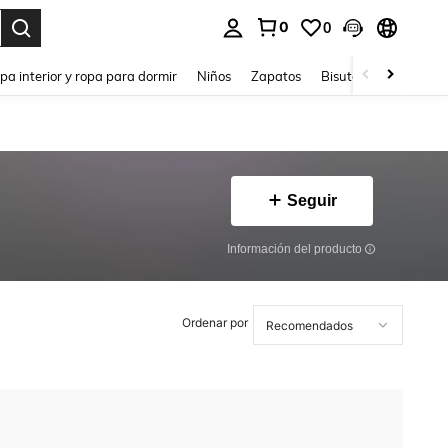
0
0
ar. Press Enter to select.
pa interior y ropa para dormir
Niños
Zapatos
Bisutería Y Accesorio
Seguir
Información del producto
Ordenar por