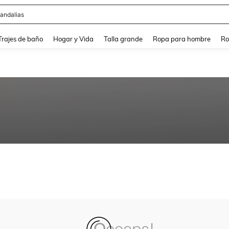
andalias
and down arrow keys to navigate search Búsqueda Reciente and Buscar y Encontr
Trajes de baño
Hogar y Vida
Talla grande
Ropa para hombre
Ro