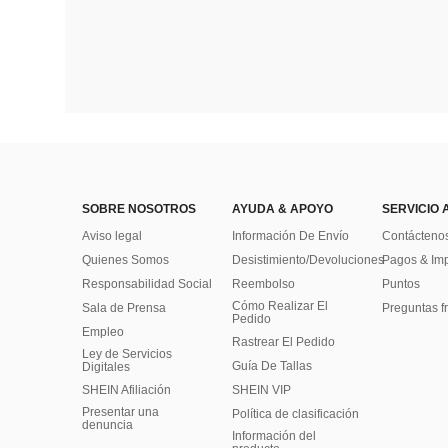
SOBRE NOSOTROS
AYUDA & APOYO
SERVICIO 
Aviso legal
Información De Envío
Contácteno
Quienes Somos
Desistimiento/Devoluciones
Pagos & Im
Responsabilidad Social
Reembolso
Puntos
Cómo Realizar El
Sala de Prensa
Preguntas f
Pedido
Empleo
Rastrear El Pedido
Ley de Servicios
Guía De Tallas
Digitales
SHEIN Afiliación
SHEIN VIP
Presentar una
Política de clasificación
denuncia
​Información del