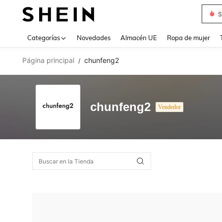
S
Use up 
Categorías
Novedades
Almacén UE
Ropa de mujer
Página principal
chunfeng2
/
chunfeng2
Vendedor