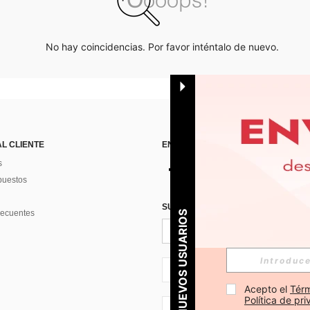
No hay coincidencias. Por favor inténtalo de nuevo.
AL CLIENTE
ENCUÉNTRANOS EN
s
puestos
SUSCRÍBETE PARA RECIBIR OFERTA
recuentes
PARA NUEVOS USUARIOS
ES + 34
Acepto el 
Térm
Política de pr
ES + 34