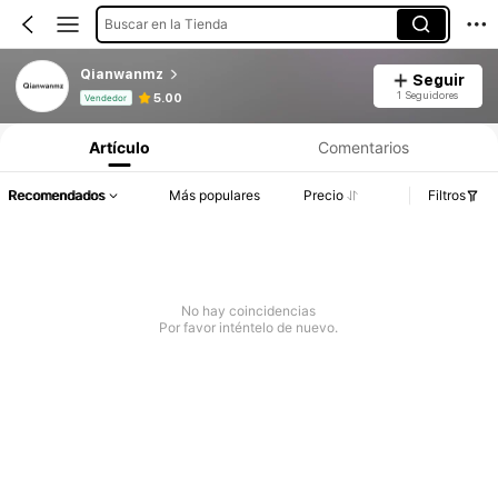
Buscar en la Tienda
Qianwanmz
Seguir
Información del producto: Divulgación de precios, detalles de ventas y existencias.
1 Seguidores
5.00
Vendedor
Artículo
Comentarios
Recomendados
Más populares
Precio
Filtros
No hay coincidencias
Por favor inténtelo de nuevo.