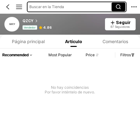
Buscar en la Tienda
QZCY
Seguir
Información del producto: Divulgación de precios, detalles de ventas y existencias.
87 Seguidores
4.86
Vendedor
Página principal
Artículo
Comentarios
Recommended
Most Popular
Price
Filtros
No hay coincidencias
Por favor inténtelo de nuevo.