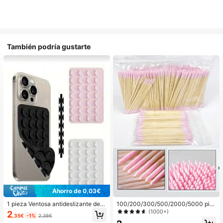
También podría gustarte
Ahorro de 0,03€
1 pieza Ventosa antideslizante de si
100/200/300/500/2000/5000 pie
licona para teléfono, 28 piezas Vent
zas/20 piezas Palitos aplicadores d
(1000+)
2
,35€
-1%
2,38€
osas de silicona (almohadillas auto
e esmalte de uñas de doble extrem