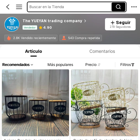
Buscar en la Tienda
The YUEYAN trading company
Seguir
279 Seguidores
4.90
Vendedor
Información del producto: Divulgación de precios, detalles de ventas y existencias.
2.8K Vendido recientemente
543 Compra repetida
Artículo
Comentarios
Recomendados
Más populares
Precio
Filtros