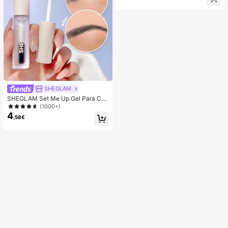
s, festivales de música, carnavales,
regalos de Año Nuevo, suministros
de iluminación para fiestas navideñ
as
SHEGLAM
SHEGLAM Set Me Up Gel Para Cej
as Marca De Belleza CosméTica M
(1000+)
aquillaje Para Mujeres Y NiñAs
4
,58€