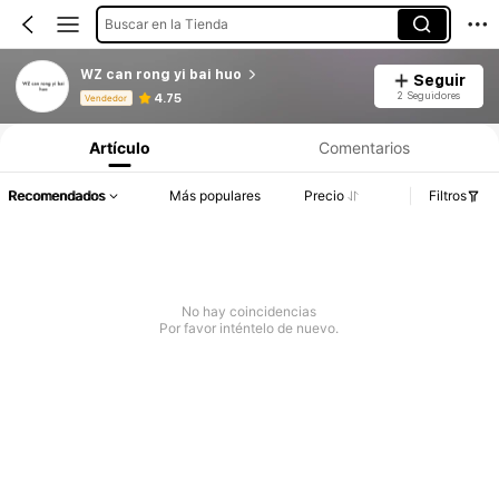
Buscar en la Tienda
WZ can rong yi bai huo
Seguir
Información del producto: Divulgación de precios, detalles de ventas y existencias.
2 Seguidores
4.75
Vendedor
Artículo
Comentarios
Recomendados
Más populares
Precio
Filtros
No hay coincidencias
Por favor inténtelo de nuevo.