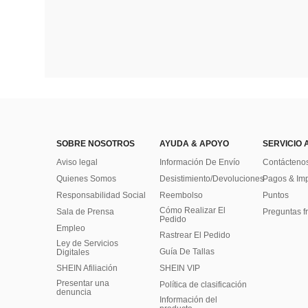
SOBRE NOSOTROS
AYUDA & APOYO
SERVICIO 
Aviso legal
Información De Envío
Contácteno
Quienes Somos
Desistimiento/Devoluciones
Pagos & Im
Responsabilidad Social
Reembolso
Puntos
Cómo Realizar El
Sala de Prensa
Preguntas f
Pedido
Empleo
Rastrear El Pedido
Ley de Servicios
Guía De Tallas
Digitales
SHEIN Afiliación
SHEIN VIP
Presentar una
Política de clasificación
denuncia
​Información del