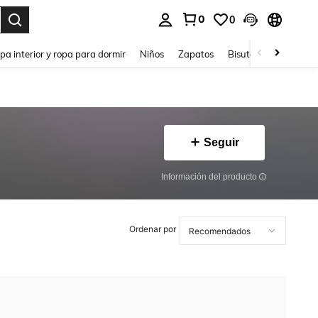
0
0
ar. Press Enter to select.
pa interior y ropa para dormir
Niños
Zapatos
Bisutería Y Accesorio
Seguir
Información del producto
Ordenar por