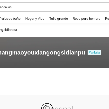
andalias
and down arrow keys to navigate search Búsqueda Reciente and Buscar y Encontr
Trajes de baño
Hogar y Vida
Talla grande
Ropa para hombre
Ro
gsidianpu
hangmaoyouxiangongsidianpu
Vendedor