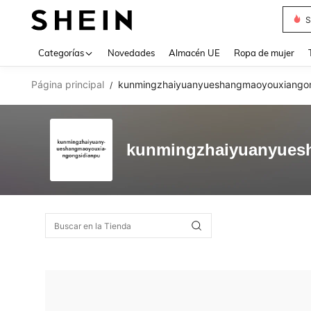
S
Use up 
Categorías
Novedades
Almacén UE
Ropa de mujer
Página principal
kunmingzhaiyuanyueshangmaoyouxiangon
/
kunmingzhaiyuanyues