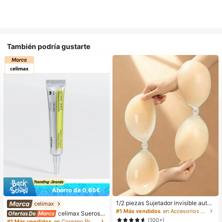
También podría gustarte
Ahorro de 0,65€
1/2 piezas Sujetador invisible autoa
celimax
dhesivo de silicona sin tirantes para
#1 Más vendidos
en Accesorios antideslizantes para ropa
celimax Sueros y
mujeres, adecuado para vestidos d
tratamiento facial
(100+)
#1 Más vendidos
en Coreano Protección de la piel