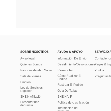
SOBRE NOSOTROS
AYUDA & APOYO
SERVICIO 
Aviso legal
Información De Envío
Contácteno
Quienes Somos
Desistimiento/Devoluciones
Pagos & Im
Responsabilidad Social
Reembolso
Puntos
Cómo Realizar El
Sala de Prensa
Preguntas f
Pedido
Empleo
Rastrear El Pedido
Ley de Servicios
Guía De Tallas
Digitales
SHEIN Afiliación
SHEIN VIP
Presentar una
Política de clasificación
denuncia
​Información del