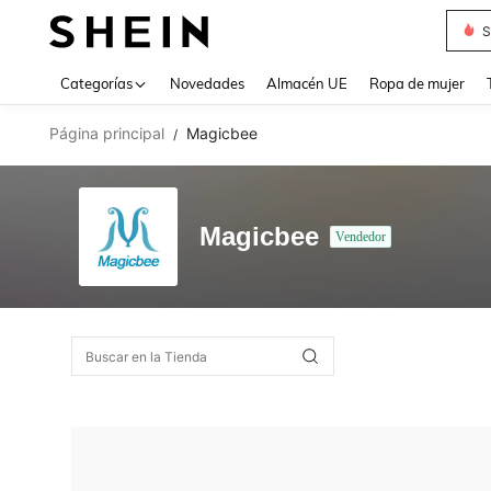
S
Use up 
Categorías
Novedades
Almacén UE
Ropa de mujer
Página principal
Magicbee
/
Magicbee
Vendedor