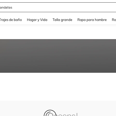
andalias
and down arrow keys to navigate search Búsqueda Reciente and Buscar y Encontr
Trajes de baño
Hogar y Vida
Talla grande
Ropa para hombre
Ro