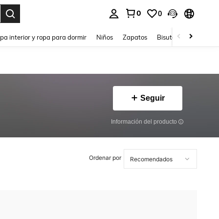
0
0
ar. Press Enter to select.
pa interior y ropa para dormir
Niños
Zapatos
Bisutería Y Accesorio
Seguir
Información del producto
Ordenar por