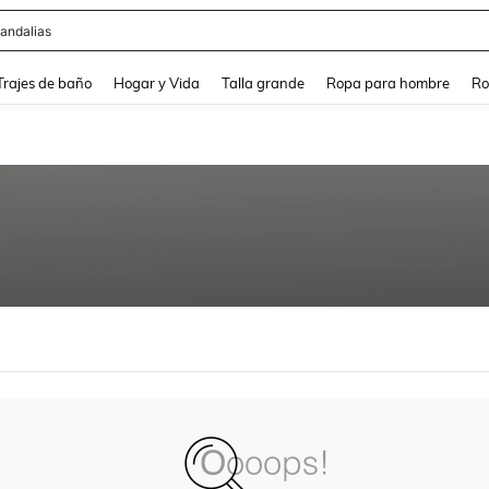
andalias
and down arrow keys to navigate search Búsqueda Reciente and Buscar y Encontr
Trajes de baño
Hogar y Vida
Talla grande
Ropa para hombre
Ro