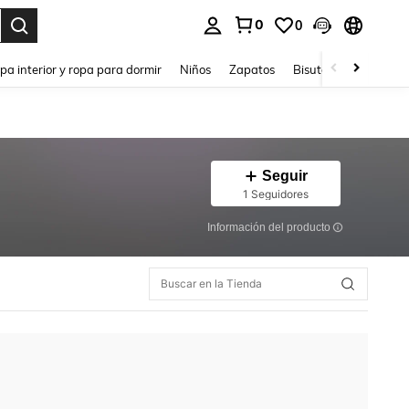
0
0
ar. Press Enter to select.
pa interior y ropa para dormir
Niños
Zapatos
Bisutería Y Accesorio
Seguir
1 Seguidores
Información del producto