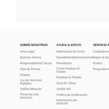
SOBRE NOSOTROS
AYUDA & APOYO
SERVICIO 
Aviso legal
Información De Envío
Contácteno
Quienes Somos
Desistimiento/Devoluciones
Pagos & Im
Responsabilidad Social
Reembolso
Puntos
Cómo Realizar El
Sala de Prensa
Preguntas f
Pedido
Empleo
Rastrear El Pedido
Ley de Servicios
Guía De Tallas
Digitales
SHEIN Afiliación
SHEIN VIP
Presentar una
Política de clasificación
denuncia
​Información del
producto