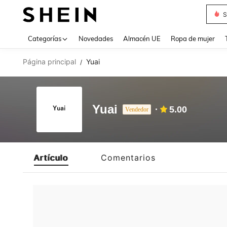
S
Use up 
Categorías
Novedades
Almacén UE
Ropa de mujer
Página principal
Yuai
/
Yuai
5.00
Vendedor
Artículo
Comentarios