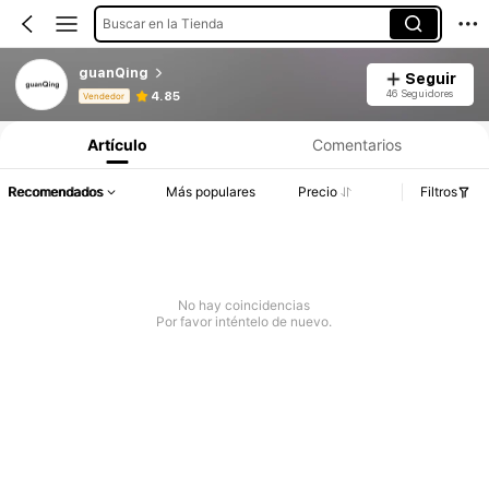
Buscar en la Tienda
guanQing
Seguir
Información del producto: Divulgación de precios, detalles de ventas y existencias.
46 Seguidores
4.85
Vendedor
Artículo
Comentarios
Recomendados
Más populares
Precio
Filtros
No hay coincidencias
Por favor inténtelo de nuevo.