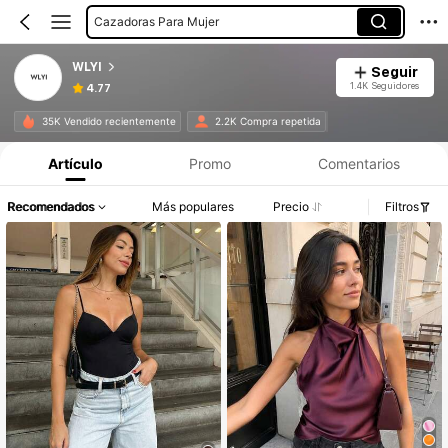
Cazadoras Para Mujer
Blusas Y Camisas De Mujer
WLYI
Seguir
1.4K Seguidores
4.77
Información del producto: Divulgación de precios, detalles de ventas y existencias.
35K Vendido recientemente
2.2K Compra repetida
Artículo
Promo
Comentarios
Recomendados
Más populares
Precio
Filtros