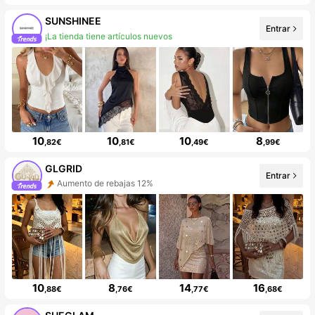
SUNSHINEE
Entrar
¡La tienda tiene artículos nuevos
10
10
10
8
,82€
,81€
,49€
,99€
GLGRID
Entrar
Aumento de rebajas 12%
10
8
14
16
,88€
,76€
,77€
,68€