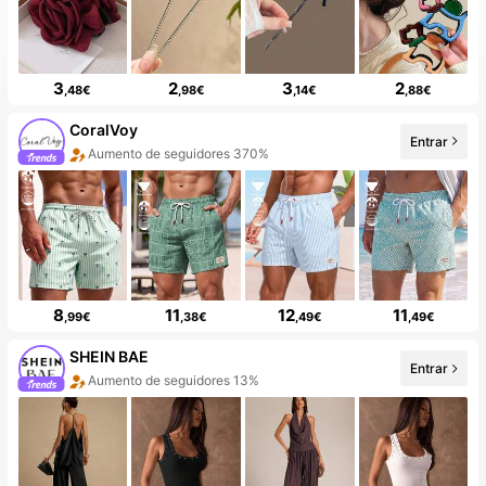
3
2
3
2
,48€
,98€
,14€
,88€
CoralVoy
Entrar
Aumento de seguidores 370%
8
11
12
11
,99€
,38€
,49€
,49€
SHEIN BAE
Aumento de seguidores 13%
Entrar
99+ Nuevo