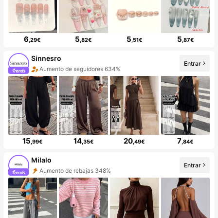
6
5
5
5
,29€
,82€
,51€
,87€
Sinnesro
Entrar
Aumento de seguidores 634%
15
14
20
7
,99€
,35€
,49€
,84€
Milalo
Entrar
Aumento de rebajas 348%