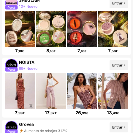
SHEGLAM
Entrar
10+ Nuevo
7
8
7
7
,18€
,18€
,18€
,58€
NÖISTA
Entrar
99+ Nuevo
7
17
26
13
,99€
,32€
,99€
,49€
Grovea
Entrar
Aumento de rebajas 312%