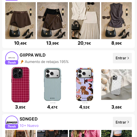
10
13
20
8
,49€
,99€
,76€
,99€
GllPPA WILD
Entrar
Aumento de rebajas 195%
3
4
4
3
,85€
,47€
,52€
,68€
SDNGED
Entrar
10+ Nuevo