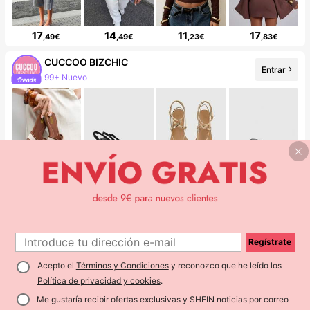
17
14
11
17
,49€
,49€
,23€
,83€
CUCCOO BIZCHIC
Entrar
99+ Nuevo
14
18
16
17
,93€
,58€
,83€
,60€
Bumpella
Entrar
Aumento de seguidores 149%
Regístrate
Acepto el
Términos y Condiciones
y reconozco que he leído los
Política de privacidad y cookies
.
Me gustaría recibir ofertas exclusivas y SHEIN noticias por correo