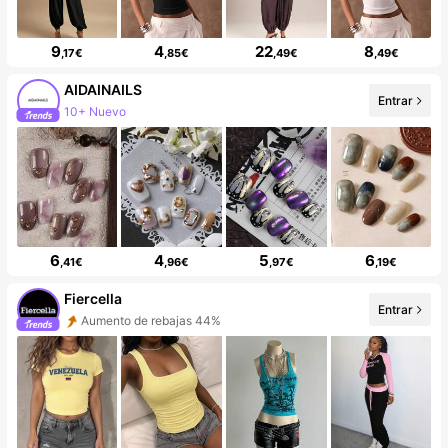
9
4
22
8
,17€
,85€
,49€
,49€
AIDAINAILS
Entrar
10+ Nuevo
6
4
5
6
,41€
,96€
,97€
,19€
Fiercella
Entrar
Aumento de rebajas 44%