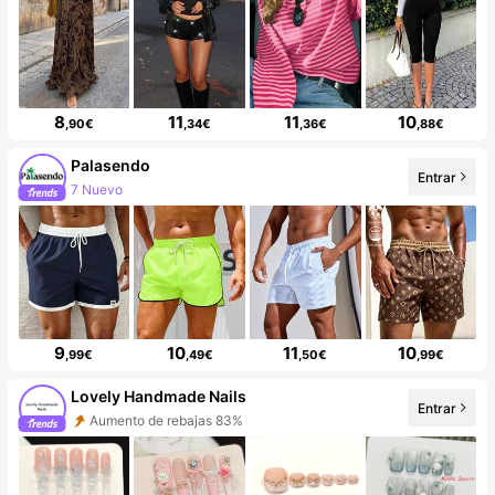
8
11
11
10
,90€
,34€
,36€
,88€
Palasendo
Entrar
7 Nuevo
9
10
11
10
,99€
,49€
,50€
,99€
Lovely Handmade Nails
Entrar
Aumento de rebajas 83%