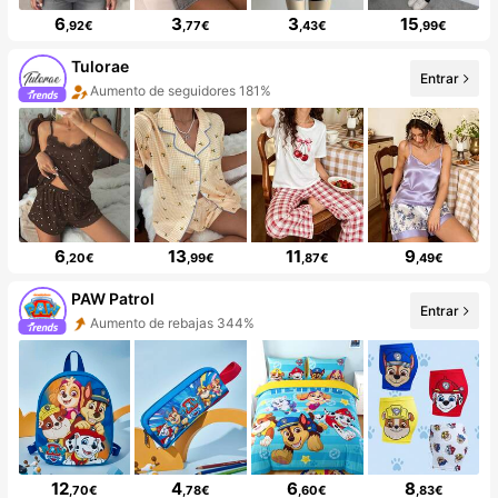
6
3
3
15
,92€
,77€
,43€
,99€
Tulorae
Entrar
Aumento de seguidores 181%
6
13
11
9
,20€
,99€
,87€
,49€
PAW Patrol
Entrar
Aumento de rebajas 344%
12
4
6
8
,70€
,78€
,60€
,83€